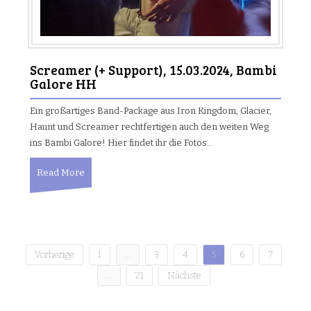
Screamer (+ Support), 15.03.2024, Bambi
Galore HH
Ein großartiges Band-Package aus Iron Kingdom, Glacier,
Haunt und Screamer rechtfertigen auch den weiten Weg
ins Bambi Galore! Hier findet ihr die Fotos…
Read More
Vorherige
1
…
3
4
5
6
7
B
…
21
Nächste
e