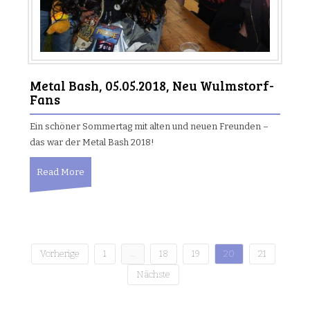
Metal Bash, 05.05.2018, Neu Wulmstorf-
Fans
Ein schöner Sommertag mit alten und neuen Freunden –
das war der Metal Bash 2018!
Read More
Vorherige
1
…
18
19
20
21
B
Nächste
e