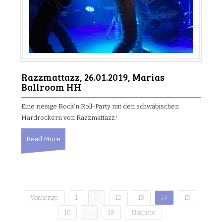
Razzmattazz, 26.01.2019, Marias
Ballroom HH
Eine riesige Rock’n Roll-Party mit den schwäbischen
Hardrockern von Razzmattazz!
Read More
Vorherige
1
…
12
13
14
15
B
16
…
18
Nächste